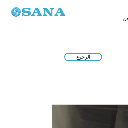
ن
الرجوع