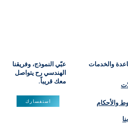
عبّي النموذج، وفريقنا
الهندسي رح يتواصل
معك قريباً.
ات
استفسارك
نا