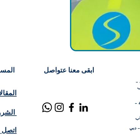
ابقى معنا عتواصل
المساعدة والخدمات
 –
ب
المقال
ة –
الشروط والأحكام
اب
– دبي
اتصل ب