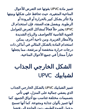
تتميز مادة
 UPVC 
بقوتها عند التعرض للأحوال 
المناخية المتغيرة، حيث تحافظ على شكلها وبنيتها 
ولا تتأثر بشكل كبير بالحرارة أو البرودة أو 
الرطوبة. وبفضل هذه الصفة، فإن استخدام ال
UPVC 
يعتبر حلاً فعالاً لمشاكل التعرض للعوامل 
الجوية القاسية كالعواصف والرياح الشديدة 
والأمطار الغزيرة. ومن ناحية أخرى، يمكن 
استخدام المادة بالشكل المثالي في أماكن ذات 
درجات حرارة منخفضة أو مرتفعة، مما يجعلها 
خياراً ممتازاً في جميع الأحوال المناخية.
 الشكل الخارجي الجذاب 
لشبابيك
UPVC
تتميز الشبابيك
 UPVC 
بالشكل الخارجي الجذاب 
الذي يضفي جمالية على المنزل، فهي تأتي 
بتصميمات مختلفة تتناسب مع أذواق الجميع، كما 
أنها تتميز بألوان جذابة ومتنوعة. كما أنها تسمح 
بدخول الضوء الطبيعي دون الحاجة إلى فتحها 